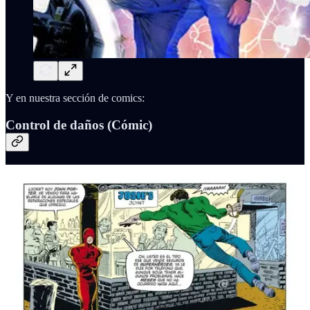
Y en nuestra sección de comics:
Control de daños (Cómic)
Siempre que veo las películas de
Avengers
o
Man of Steel
de
Snyder, pasa por mi cabeza una idea tonta: ¡Menudo marrón al que
le toque reparar toda la ciudad! Y es que, si recordáis bien, la ciudad