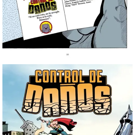
El cortador de césped
Esta película fue bastante famosa en los 90, tanto por su cartel (no sé
vosotros, pero a mí siempre me ha parecido hipnótico) como por sus
efectos digitales. Protagonizada por Pierce Brosnan (a quien tres
años después le darían el papel de James Bond) y Jeff Fahey, y
basada en un relato corto de Stephen King, nos plantea una historia
bastante interesante en la que un científico (Brosnan) logra
incrementar de forma extraordinaria la inteligencia de un
discapacitado mental mediante una combinación de drogas y
realidad virtual.
Los primeros 40 minutos son sensacionales, mostrándonos un
thriller noventero que intenta despegarse del cine de serie B y casi lo
consigue, si no fuera porque la película dura casi dos horas. Los