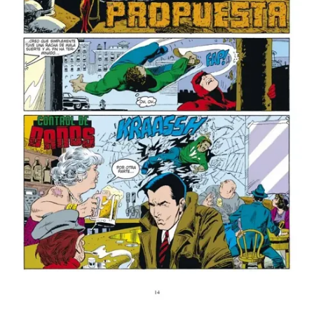
quedaba devastada al final de ambas películas. Pues para eso está el
equipo de Control de Daños.
En este comic, muy interesante, por
cierto, verás como humanos sin poderes tienen que vérselas con
superhéroes, contratistas y funcionarios para reparar una
ciudad devastada por Hulk.
Esta colección de más de un número recorre varias épocas en el
mundo de Marvel, pero yo te recomiendo la parte que me he leído:
el volumen 3. En el que el talento de Salva Espín nos muestra un
claro ejemplo de la expresión menos, es más.
El argumento afronta el desastre de la destrucción desde un lado más
de intrigas de despacho que de peleas. Donde verás a unos
Thunderbolts ebrios de poder exigiendo que los papeles estén en
regla, a un batallón de superhéroes dispuestos a ayudar en la
búsqueda de heridos, para rematar con una histriónica historia en la
que el edificio Chrysler toma vida y a modo de crítica social, cierra
este número con humor.
En fin, si quieres leer algo refrescante este verano, lo puedes pillar
aquí
. (Lo vas a releer varias veces, seguro).
La Peli que te ahorraremos ver