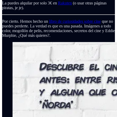
La puedes alquilar por solo 3€ en
Rakuten
(o usar otras páginas
piratas, je je).
Por cierto. Hemos hecho un
libro de curiosidades sobre cine
que no
puedes perderte. La verdad es que es una pasada. Imágenes a todo
color, mogollón de pelis, recomendaciones, secretos del cine y Eddie
Murphie, ¿Qué más quieres?.