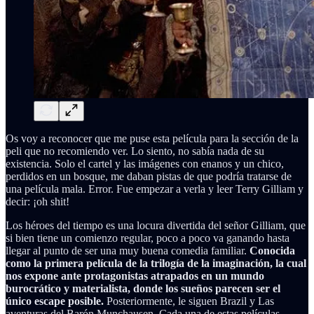
Os voy a reconocer que me puse esta película para la sección de la
peli que no recomiendo ver. Lo siento, no sabía nada de su
existencia. Solo el cartel y las imágenes con enanos y un chico,
perdidos en un bosque, me daban pistas de que podría tratarse de
una película mala. Error. Fue empezar a verla y leer Terry Gilliam y
decir: ¡oh shit!
Los héroes del tiempo es una locura divertida del señor Gilliam, que
si bien tiene un comienzo regular, poco a poco va ganando hasta
llegar al punto de ser una muy buena comedia familiar.
Conocida
como la primera película de la trilogía de la imaginación, la cual
nos expone ante protagonistas atrapados en un mundo
burocrático y materialista, donde los sueños parecen ser el
único escape posible.
Posteriormente, le siguen Brazil y Las
aventuras del Barón Munchausen. Cada una de estas películas