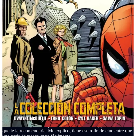
otros 50 minutos son insufribles. Con una música horrible que
acompaña las escenas absurdas de ciencia ficción barata, seguidos
de unos efectos digitales, que si bien en su momento fueron la ostia,
ahora dan risa.
La premisa que plantean, vista ahora en el presente, es absurda, pero
en su momento igual tenía sentido: los peligros de la realidad virtual.
Con escenas hilarantes, imagínate a Pierce Brosnan en el papel de
un científico absorbido por su trabajo, que acaba siendo una especie
de militar capaz de volar un laboratorio con explosivos plásticos
mientras corre con una ametralladora en sus brazos. Esa escena es
oro. Entiendo por qué acabaría siendo James Bond unos años
después. Es que si te ponen esta escena y te preguntan por la
película, es imposible no decir GoldenEye o alguna de éstas.
Luego tenemos al chavalín de El último gran héroe (Austin
O’Brien), que al igual que Pierce Brosnan imita a su futuro Bond,
este chico no va a ser menos y acaba haciendo un papel muy similar
al que hizo con Schwarzenegger. Hay más. Dean Norris (Breaking
Bad) aparece haciendo de un malo malísimo; y Geoffrey Lewis (te
sonará por películas como Doble impacto) haciendo su papel
favorito, el de buen tío.
No sé. Es una película que no te recomendaría ver, pero a la vez sí
que te la recomendaría. Me explico, tiene ese rollo de cine cutre que