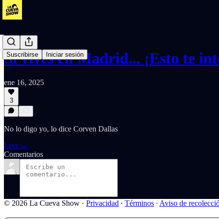
Si vives en Madrid... ¡Esto te int
Suscribirse
Iniciar sesión
ene 16, 2025
3
No lo digo yo, lo dice Corven Dallas
Leer →
Comentarios
© 2026 La Cueva Show
·
Privacidad
∙
Términos
∙
Aviso de recolecci