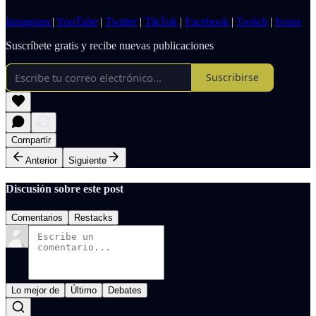
Instagram
|
YouTube
|
Twitter
|
TikTok
|
Facebook
|
Twitch
|
Ivoox
Suscríbete gratis y recibe nuevas publicaciones
Suscribirse
Compartir
Anterior
Siguiente
Discusión sobre este post
Comentarios
Restacks
Lo mejor de
Último
Debates