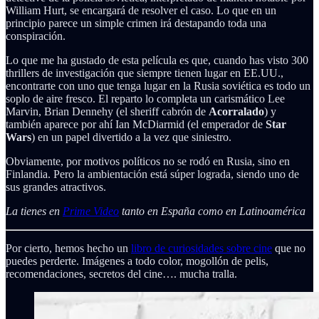
William Hurt, se encargará de resolver el caso. Lo que en un
principio parece un simple crimen irá destapando toda una
conspiración.
Lo que me ha gustado de esta película es que, cuando has visto 300
thrillers de investigación que siempre tienen lugar en EE.UU.,
encontrarte con uno que tenga lugar en la Rusia soviética es todo un
soplo de aire fresco. El reparto lo completa un carismático Lee
Marvin, Brian Dennehy (el sheriff cabrón de
Acorralado
) y
también aparece por ahí Ian McDiarmid (el emperador de
Star
Wars
) en un papel divertido a la vez que siniestro.
Obviamente, por motivos políticos no se rodó en Rusia, sino en
Finlandia. Pero la ambientación está súper lograda, siendo uno de
sus grandes atractivos.
La tienes en
Prime Video
tanto en España como en Latinoamérica
Por cierto, hemos hecho un
libro de curiosidades sobre cine
que no
puedes perderte. Imágenes a todo color, mogollón de pelis,
recomendaciones, secretos del cine…. mucha tralla.