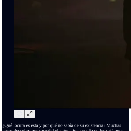
¿Qué locura es esta y por qué no sabía de su existencia? Muchas
veces descubro por casualidad alguna joya oculta en los catálogos