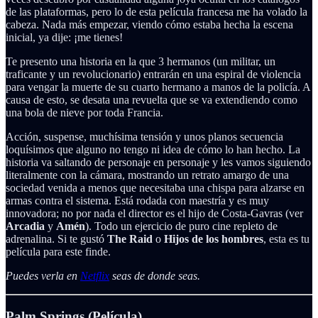
de las plataformas, pero lo de esta película francesa me ha volado la
cabeza. Nada más empezar, viendo cómo estaba hecha la escena
inicial, ya dije: ¡me tienes!
Te presento una historia en la que 3 hermanos (un militar, un
traficante y un revolucionario) entrarán en una espiral de violencia
para vengar la muerte de su cuarto hermano a manos de la policía. A
causa de esto, se desata una revuelta que se va extendiendo como
una bola de nieve por toda Francia.
Acción, suspense, muchísima tensión y unos planos secuencia
loquísimos que alguno no tengo ni idea de cómo lo han hecho. La
historia va saltando de personaje en personaje y les vamos siguiendo
literalmente con la cámara, mostrando un retrato amargo de una
sociedad venida a menos que necesitaba una chispa para alzarse en
armas contra el sistema. Está rodada con maestría y es muy
innovadora; no por nada el director es el hijo de Costa-Gavras (ver
Arcadia
y
Amén
). Todo un ejercicio de puro cine repleto de
adrenalina. Si te gustó
The Raid
o
Hijos de los hombres
, esta es tu
película para este finde.
Puedes verla en
Netflix
seas de donde seas.
Palm Springs (Película)