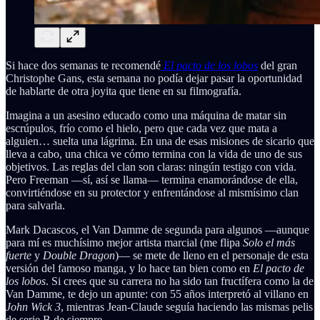
Si hace dos semanas te recomendé
El pacto de los lobos
del gran
Christophe Gans, esta semana no podía dejar pasar la oportunidad
de hablarte de otra joyita que tiene en su filmografía.
Imagina a un asesino educado como una máquina de matar sin
escrúpulos, frío como el hielo, pero que cada vez que mata a
alguien… suelta una lágrima. En una de esas misiones de sicario que
lleva a cabo, una chica ve cómo termina con la vida de uno de sus
objetivos. Las reglas del clan son claras: ningún testigo con vida.
Pero Freeman —sí, así se llama— termina enamorándose de ella,
convirtiéndose en su protector y enfrentándose al mismísimo clan
para salvarla.
Mark Dacascos, el Van Damme de segunda para algunos —aunque
para mí es muchísimo mejor artista marcial (me flipa
Solo el más
fuerte
y
Double Dragon
)— se mete de lleno en el personaje de esta
versión del famoso manga, y lo hace tan bien como en
El pacto de
los lobos
. Si crees que su carrera no ha sido tan fructífera como la de
Van Damme, te dejo un apunte: con 55 años interpretó al villano en
John Wick 3
, mientras Jean-Claude seguía haciendo las mismas pelis
de serie B de siempre.