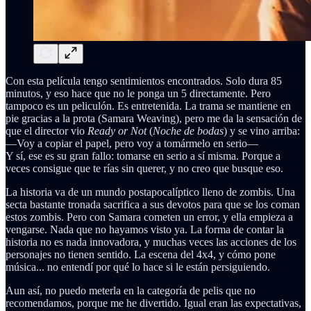
Con esta película tengo sentimientos encontrados. Solo dura 85
minutos, y eso hace que no le ponga un 5 directamente. Pero
tampoco es un peliculón. Es entretenida. La trama se mantiene en
pie gracias a la prota (Samara Weaving), pero me da la sensación de
que el director vio
Ready or Not
(
Noche de bodas
) y se vino arriba:
—Voy a copiar el papel, pero voy a tomármelo en serio—
Y sí, ese es su gran fallo: tomarse en serio a sí misma. Porque a
veces consigue que te rías sin querer, y no creo que busque eso.
La historia va de un mundo postapocalíptico lleno de zombis. Una
secta bastante tronada sacrifica a sus devotos para que se los coman
estos zombis. Pero con Samara cometen un error, y ella empieza a
vengarse. Nada que no hayamos visto ya. La forma de contar la
historia no es nada innovadora, y muchas veces las acciones de los
personajes no tienen sentido. La escena del 4x4, y cómo pone
música... no entendí por qué lo hace si le están persiguiendo.
Aun así, no puedo meterla en la categoría de pelis que no
recomendamos, porque me he divertido. Igual eran las expectativas,