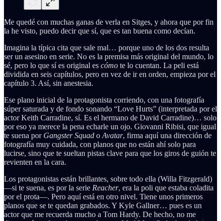
Me quedé con muchas ganas de verla en Sitges, y ahora que por fin
la he visto, puedo decir que sí, que es tan buena como decían.
Imagina la típica cita que sale mal… porque uno de los dos resulta
ser un asesino en serie. No es la premisa más original del mundo, lo
sé, pero lo que sí es original es
cómo
te lo cuentan. La peli está
dividida en seis capítulos, pero en vez de ir en orden, empieza por el
capítulo 3. Así, sin anestesia.
Ese plano inicial de la protagonista corriendo, con una fotografía
súper saturada y de fondo sonando “Love Hurts” (interpretada por el
actor Keith Carradine, sí. Es el hermano de David Carradine)… solo
por eso ya merece la pena echarle un ojo. Giovanni Ribisi, que igual
te suena por
Gangster Squad
o
Avatar
, firma aquí una dirección de
fotografía muy cuidada, con planos que no están ahí solo para
lucirse, sino que te sueltan pistas clave para que los giros de guión te
revienten en la cara.
Los protagonistas están brillantes, sobre todo ella (Willa Fitzgerald)
—si te suena, es por la serie
Reacher
, era la poli que estaba coladita
por el prota—. Pero aquí está en otro nivel. Tiene unos primeros
planos que se te quedan grabados. Y Kyle Gallner… pues es un
actor que me recuerda mucho a Tom Hardy. De hecho, no me