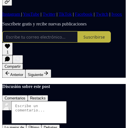
Instagram
|
YouTube
|
Twitter
|
TikTok
|
Facebook
|
Twitch
|
Ivoox
Suscríbete gratis y recibe nuevas publicaciones
Suscribirse
1
Compartir
Anterior
Siguiente
Discusión sobre este post
Comentarios
Restacks
Lo mejor de
Último
Debates