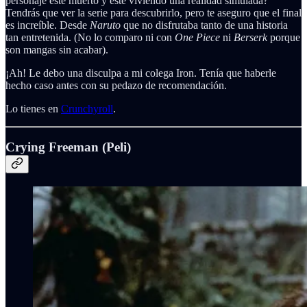
personaje esté muerto y esté viviendo una realidad simulada?
Tendrás que ver la serie para descubrirlo, pero te aseguro que el final
es increíble. Desde
Naruto
que no disfrutaba tanto de una historia
tan entretenida. (No lo comparo ni con
One Piece
ni
Berserk
porque
son mangas sin acabar).
¡Ah! Le debo una disculpa a mi colega Iron. Tenía que haberle
hecho caso antes con su pedazo de recomendación.
Lo tienes en
Crunchyroll
.
Crying Freeman (Peli)