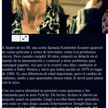
A finales de los 80, una actriz llamada Kimberlee Kramer apareció
en varias películas y series de televisión, como
Los problemas
crecen
. Pero cuando cumplió 30 años, empezó su debacle en el
mundo de la interpretación y comenzó a tener problemas para
conseguir papeles. Así que se le ocurrió una idea: cambiarse el
nombre a Riley Weston y decir que había nacido en 1979 en lugar
de 1966. Sí, una diferencia de edad importante, pero el cambio de
estilismo, unido a que aparentaba menos edad, le sirvió para salirse
con la suya.
Con esa nueva identidad se presentó como guionista y fue
contratada para la serie
Felicity
. De hecho, incluso le dieron un
pequeño papel en pantalla. Llegó a escribir hasta siete episodios,
pero todo se vino abajo cuando
Entertainment Tonight
hizo un
especial sobre las
100 personas más creativas del mundo del