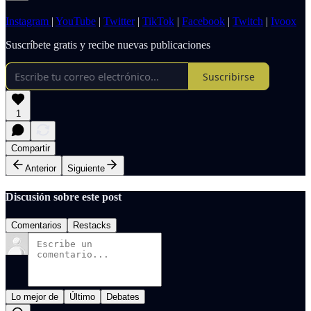
Instagram
|
YouTube
|
Twitter
|
TikTok
|
Facebook
|
Twitch
|
Ivoox
Suscríbete gratis y recibe nuevas publicaciones
Suscribirse
1
Compartir
Anterior
Siguiente
Discusión sobre este post
Comentarios
Restacks
Lo mejor de
Último
Debates