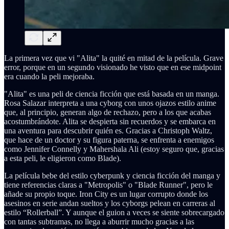
La primera vez que vi "Alita" la quité en mitad de la película. Grave
error, porque en un segundo visionado he visto que en ese midpoint
era cuando la peli mejoraba.
"Alita" es una peli de ciencia ficción que está basada en un manga.
Rosa Salazar interpreta a una cyborg con unos ojazos estilo anime
que, al principio, generan algo de rechazo, pero a los que acabas
acostumbrándote. Alita se despierta sin recuerdos y se embarca en
una aventura para descubrir quién es. Gracias a Christoph Waltz,
que hace de un doctor y su figura paterna, se enfrenta a enemigos
como Jennifer Connelly y Mahershala Ali (estoy seguro que, gracias
a esta peli, le eligieron como Blade).
La película bebe del estilo cyberpunk y ciencia ficción del manga y
tiene referencias claras a "Metropolis" o "Blade Runner", pero le
añade su propio toque. Iron City es un lugar corrupto donde los
asesinos en serie andan sueltos y los cyborgs pelean en carreras al
estilo “Rollerball”. Y aunque el guion a veces se siente sobrecargado
con tantas subtramas, no llega a aburrir mucho gracias a las