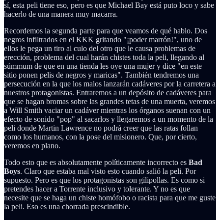
sí, esta peli tiene eso, pero es que Michael Bay está puto loco y sabe
hacerlo de una manera muy macarra.
Recordemos la segunda parte para que veamos de qué hablo. Dos
negros infiltrados en el KKK gritando "¡poder marrón!", uno de
ellos le pega un tiro al culo del otro que le causa problemas de
erección, problema del cual harán chistes toda la peli, llegando al
súmmum de que en una tienda les oye una mujer y dice "en este
sitio ponen pelis de negros y maricas". También tendremos una
persecución en la que los malos lanzarán cadáveres por la carretera a
nuestros protagonistas. Entraremos a un depósito de cadáveres para
que se hagan bromas sobre las grandes tetas de una muerta, veremos
a Will Smith vaciar un cadáver mientras los órganos suenan con un
efecto de sonido "pop" al sacarlos y llegaremos a un momento de la
peli donde Martin Lawrence no podrá creer que las ratas follan
como los humanos, con la pose del misionero. Que, por cierto,
veremos en plano.
Todo esto que es absolutamente políticamente incorrecto es
Bad
Boys
. Claro que estaba mal visto esto cuando salió la peli. Por
supuesto. Pero es que los protagonistas son gilipollas. Es como si
pretendes hacer a Torrente inclusivo y tolerante. Y no es que
necesite que se haga un chiste homófobo o racista para que me guste
la peli. Eso es una chorrada prescindible.