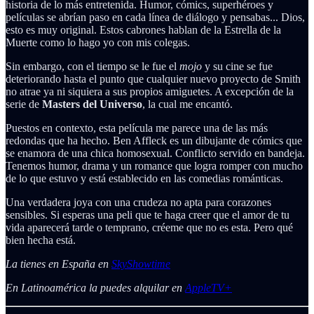
historia de lo más entretenida. Humor, cómics, superhéroes y
películas se abrían paso en cada línea de diálogo y pensabas... Dios,
esto es muy original. Estos cabrones hablan de la Estrella de la
Muerte como lo hago yo con mis colegas.
Sin embargo, con el tiempo se le fue el
mojo
y su cine se fue
deteriorando hasta el punto que cualquier nuevo proyecto de Smith
no atrae ya ni siquiera a sus propios amiguetes. A excepción de la
serie de
Masters del Universo
, la cual me encantó.
Puestos en contexto, esta película me parece una de las más
redondas que ha hecho. Ben Affleck es un dibujante de cómics que
se enamora de una chica homosexual. Conflicto servido en bandeja.
Tenemos humor, drama y un romance que logra romper con mucho
de lo que estuvo y está establecido en las comedias románticas.
Una verdadera joya con una crudeza no apta para corazones
sensibles. Si esperas una peli que te haga creer que el amor de tu
vida aparecerá tarde o temprano, créeme que no es esta. Pero qué
bien hecha está.
La tienes en España en
SkyShowtime
En Latinoamérica la puedes alquilar en
AppleTV+