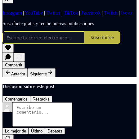
Instagram
|
YouTube
|
Twitter
|
TikTok
|
Facebook
|
Twitch
|
Ivoox
Suscríbete gratis y recibe nuevas publicaciones
Suscribirse
Compartir
Anterior
Siguiente
Discusión sobre este post
Comentarios
Restacks
Lo mejor de
Último
Debates