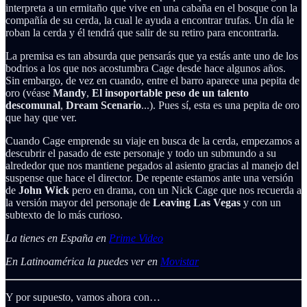
interpreta a un ermitaño que vive en una cabaña en el bosque con la
compañía de su cerda, la cual le ayuda a encontrar trufas. Un día le
roban la cerda y él tendrá que salir de su retiro para encontrarla.
La premisa es tan absurda que pensarás que ya estás ante uno de los
bodrios a los que nos acostumbra Cage desde hace algunos años.
Sin embargo, de vez en cuando, entre el barro aparece una pepita de
oro (véase
Mandy
,
El insoportable peso de un talento
descomunal
,
Dream Scenario
...). Pues sí, esta es una pepita de oro
que hay que ver.
Cuando Cage emprende su viaje en busca de la cerda, empezamos a
descubrir el pasado de este personaje y todo un submundo a su
alrededor que nos mantiene pegados al asiento gracias al manejo del
suspense que hace el director. De repente estamos ante una versión
de
John Wick
pero en drama, con un Nick Cage que nos recuerda a
la versión mayor del personaje de
Leaving Las Vegas
y con un
subtexto de lo más curioso.
La tienes en España en
Prime Video
En Latinoamérica la puedes ver en
Movistar
Y por supuesto, vamos ahora con…