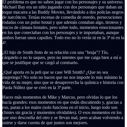
El problema es que no saben jugar con los personajes y su universo.
Michael Bay era un niño jugando con dos personajes que daban un
toque macarra a las Buddy Movies, llevándolo a dos policías negros
de narcóticos. Tenías escenas de comedia de enredo, persecuciones
rodadas con un pulso brutal y que además contaban algo, tiroteos y
trucos de cámara brutales, pero sobre todo, momentos emocionantes
en los que conectabas con los personajes y te importaban, aunque
ambos fueran unos capullos. Todo eso no lo verás ni en la 3ª ni en la
4ª.
¿El hijo de Smith fruto de su relación con una "bruja"? Tío,
cárgatelo o no lo saques, pero no intentes que me caiga bien a mí o
que se justifique que se cargó al comisario.
¿Qué aporta en la peli que se case Will Smith? ¿Que no sea
mujeriego? No solo no hacen que no nos importe lo más mínimo la
vida de su mujer, sino que se desaprovecha la química e historia con
Paola Núñez que se creó en la 3ª parte.
Haces más momentos de Mike y Marcus, pero olvidas lo que los
hacía grandes: esos momentos en que están discutiendo y, gracias a
eso, paran a los malos (solo funciona en el inicio, luego todo son
chistes sin gracia y momentos olvidables). O esos momentos en los
que uno desconfía del otro y se llevan mal, pero acaban volviendo a
unirse y darse cuenta de que juntos son mejores.