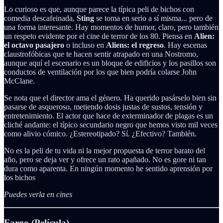
Lo curioso es que, aunque parece la típica peli de bichos con
comedia descafeinada,
Sting
se toma en serio a sí misma... pero de
una forma interesante. Hay momentos de humor, claro, pero también
un respeto evidente por el cine de terror de los 80. Piensa en
Alien:
el octavo pasajero
o incluso en
Aliens: el regreso
. Hay escenas
claustrofóbicas que te hacen sentir atrapado en una Nostromo,
aunque aquí el escenario es un bloque de edificios y los pasillos son
conductos de ventilación por los que bien podría colarse John
McClane.
Se nota que el director ama el género. Ha querido pasárselo bien sin
pasarse de asqueroso, metiendo dosis justas de sustos, tensión y
entretenimiento. El actor que hace de exterminador de plagas es un
cliché andante: el típico secundario negro que hemos visto mil veces
como alivio cómico. ¿Estereotipado? Sí. ¿Efectivo? También.
No es la peli de tu vida ni la mejor propuesta de terror barato del
año, pero se deja ver y ofrece un rato apañado. No es gore ni tan
dura como aparenta. En ningún momento he sentido aprensión por
los bichos
Puedes verla en cines
Fargo (Película)