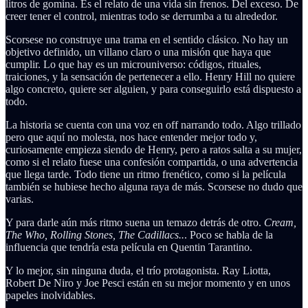
litros de gomina. Es el relato de una vida sin frenos. Del exceso. De
creer tener el control, mientras todo se derrumba a tu alrededor.
Scorsese no construye una trama en el sentido clásico. No hay un
objetivo definido, un villano claro o una misión que haya que
cumplir. Lo que hay es un microuniverso: códigos, rituales,
traiciones, y la sensación de pertenecer a ello. Henry Hill no quiere
algo concreto, quiere ser alguien, y para conseguirlo está dispuesto a
todo.
La historia se cuenta con una voz en off narrando todo. Algo trillado
pero que aquí no molesta, nos hace entender mejor todo y,
curiosamente empieza siendo de Henry, pero a ratos salta a su mujer,
como si el relato fuese una confesión compartida, o una advertencia
que llega tarde. Todo tiene un ritmo frenético, como si la película
también se hubiese hecho alguna raya de más. Scorsese no dudo que
varias.
Y para darle aún más ritmo suena un temazo detrás de otro.
Cream,
The Who, Rolling Stones, The Cadillacs..
. Poco se habla de la
influencia que tendría esta película en Quentin Tarantino.
Y lo mejor, sin ninguna duda, el trío protagonista. Ray Liotta,
Robert De Niro y Joe Pesci están en su mejor momento y en unos
papeles inolvidables.