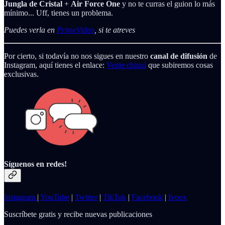
Jungla de Cristal
+
Air Force One
y no te curras el guion lo más
mínimo... Uff, tienes un problema.
Puedes verla en
PrimeVideo
, si te atreves
Por cierto, si todavía no nos sigues en nuestro
canal de difusión
de
Instagram, aquí tienes el enlace:
Vente chiqui
que subiremos cosas
exclusivas.
Síguenos en redes!
Instagram
|
YouTube
|
Twitter
|
TikTok
|
Facebook
|
Ivoox
Suscríbete gratis y recibe nuevas publicaciones