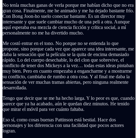
No tenía muchas ganas de verla porque me habían dicho que no era
gran cosa. Finalmente, me he animado y me ha dejado bastante frío.
Con Bong Joon-ho suelo conectar bastante. Es un director muy
interesante y que suele cambiar mucho de una peli a otra. Aunque
aquí esperaba esa mezcla de ciencia ficción y crítica social, a mí
personalmente no me ha divertido mucho.
Me costó entrar en el tono. No porque no se entienda lo que
propone, sino porque cada vez que aparece una idea interesante, me
daba la sensación que la película se la quita de encima demasiado
rápido. Lo del cuerpo desechable, lo del clon que sobrevive, el
conflicto de tener dos Mickeys a la vez… todas estas ideas pintaban
muy bien. Pero en cuanto empezaba a engancharme y a mostrarme
su conflicto, cambiaba de rumbo a otra cosa. Y al final me daba la
sensación de ver muchas tramas abiertas, pero ninguna realmente
desarrollada.
Tengo que decir que se me ha hecho larga. Y lo peor es que, cuando
parece que ya ha acabado, aún le quedan diez minutos. He tenido
que mirar el móvil para ver cuánto faltaba.
Eso sí, como cosas buenas Pattinson está bestial. Hace dos
personajes y los diferencia con una facilidad que pocos actores
logran.