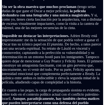
Sin ser la obra maestra que muchos proclaman
(tengo serias
dudas de que gane el Oscar a mejor película),
la película
deslumbra con una fotografía y una música magistrales.
Y si,
como yo, tienes cierta fascinación por la arquitectura, vas a disfrutar
de escenas visualmente impactantes, como la visita a la cantera de
mármol, una de las mejores secuencias de la cinta.
Imposible no destacar las interpretaciones.
Adrien Brody está
impresionante: me da la sensación de que podría volver a ganar el
Oscar tras su icónico papel en
El pianista
. De hecho, a ratos parece
casi una secuela espiritual. Su retrato de László es visceral y
conmovedor, capturando a la perfección su vulnerabilidad y su
determinación en un entorno hostil para los inmigrantes. Tampoco
quiero dejar de mencionar a Guy Pearce y Felicity Jones. El primero
construye un antagonista fascinante, con un giro perverso que,
sinceramente, no vi venir del todo. Por su parte, Felicity aporta una
intensidad emocional que complementa perfectamente a Brody. La
química entre ambos es indiscutible y eleva la segunda mitad de la
película, añadiendo capas de complejidad a la historia.
En cuanto a las pegas, la carga de propaganda sionista es evidente,
sobre todo en el contexto político actual con el conflicto palestino-
israelí.
Aunque, paradójicamente, hay también ciertos matices
que pueden interpretarse como una defensa del pueblo