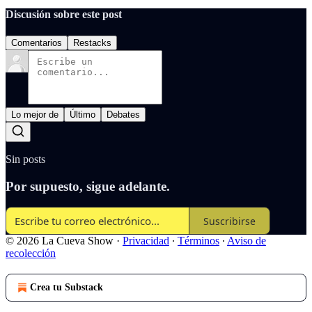
Discusión sobre este post
Comentarios
Restacks
Lo mejor de
Último
Debates
Sin posts
Por supuesto, sigue adelante.
Suscribirse
© 2026 La Cueva Show
·
Privacidad
∙
Términos
∙
Aviso de
recolección
Crea tu Substack