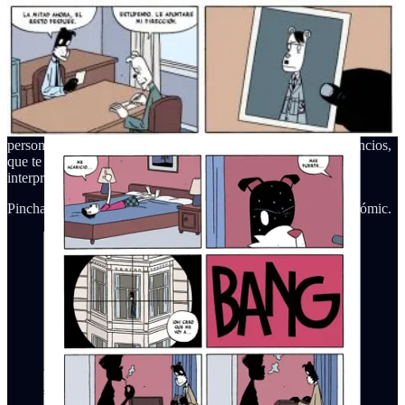
la fábula como género para contar una historia.
Su dibujo es
sencillo pero efectivo y se complementa de una narrativa visual
donde predomina el silencio y la interpretación del lector.
No
leerás mucho guión. Además, sus obras no tienen más de cincuenta
páginas y gracias a la disposición de sus viñetas (no verás más de 8
por página) su lectura tiene un ritmo fluido y ágil.
En resumen,
un cómic que reflexiona sobre la comunicación y la
soledad del ser humano moderno.
La inexpresividad de sus
personajes transmite emociones a través de sus acciones y silencios,
que te invitan como lector a participar activamente en la
interpretación de la historia.
Pincha en la imagen si quieres hacerte con este maravilla del cómic.