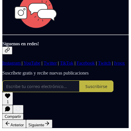
Síguenos en redes!
Instagram
|
YouTube
|
Twitter
|
TikTok
|
Facebook
|
Twitch
|
Ivoox
Suscríbete gratis y recibe nuevas publicaciones
Suscribirse
1
Compartir
Anterior
Siguiente