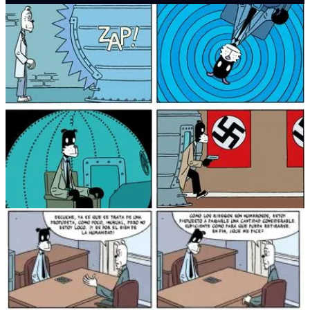
A ver, ya el título llama bastante la atención. Este comic mezcla de
una modo divertidísimo, ciencia ficción, humor negro y reflexiones,
bastante profundas, sobre la naturaleza humana. De hecho, no es
casualidad que ganara el Eisner en 2008 y fuera considerado uno de
los mejores libros del año por Publishers Weekly.
Imagina un mundo donde ser sicario es tan normal como cualquier
otra profesión.
Nuestro protagonista es un asesino a sueldo que
recibe el encargo de viajar en el tiempo para matar a Adolf
Hitler antes de que éste desencadene la Segunda Guerra
Mundial.
Sin embargo, el viaje temporal no sale como se esperaba:
Hitler escapa al futuro y el protagonista se queda atrapado en el
pasado, obligado a esperar cinco décadas para cumplir su misión.
El artífice detrás de esta maravilla se llama Jason. Dibujante y
guionista noruego que destaca por su estilo minimalista y su uso de