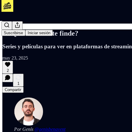
🦇 Qué vemos este finde?
Suscribirse
Iniciar sesión
Series y películas para ver en plataformas de streami
may 23, 2025
2
1
Compartir
Por Genís
@genisbenavent