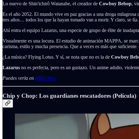
Lo nuevo de Shin'ichirô Watanabe, el creador de
Cowboy Bebop
, v
Es el año 2052. El mundo vive en paz gracias a una droga milagrosa qu
tres años… todos los que la hayan tomado van a morir. Y claro, se lía.
Ahí entra el equipo Lazarus, una especie de grupo de élite de inadapt
Visualmente es una locura. El estudio de animación MAPPA, se marca 
carisma, estilo y mucha presencia. Que a veces es más que suficiente.
¿La música? Flying Lotus. Y sí, se nota que no es la de
Cowboy Beb
Lazarus
no es perfecta, pero es un gustazo. Un anime adulto, violen
Puedes verla en
HBO Max
Chip y Chop: Los guardianes rescatadores (Película)