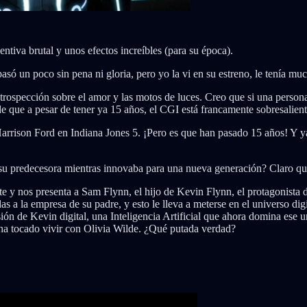
tiva brutal y unos efectos increíbles (para su época).
só un poco sin pena ni gloria, pero yo la vi en su estreno, le tenía mu
ntrospección sobre el amor y las motos de luces. Creo que si una person
 que a pesar de tener ya 15 años, el CGI está francamente sobresalient
Harrison Ford en Indiana Jones 5. ¡Pero es que han pasado 15 años! Y y
su predecesora mientras innovaba para una nueva generación? Claro que
rte y nos presenta a Sam Flynn, el hijo de Kevin Flynn, el protagonista
as a la empresa de su padre, y esto le lleva a meterse en el universo dig
ión de Kevin digital, una Inteligencia Artificial que ahora domina ese 
e ha tocado vivir con Olivia Wilde. ¿Qué putada verdad?