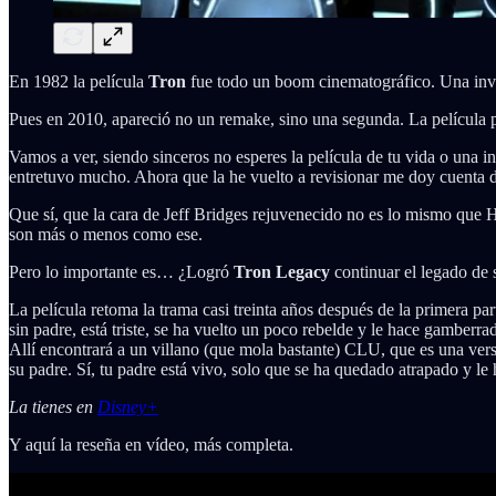
En 1982 la película
Tron
fue todo un boom cinematográfico. Una inven
Pues en 2010, apareció no un remake, sino una segunda. La película pa
Vamos a ver, siendo sinceros no esperes la película de tu vida o una i
entretuvo mucho. Ahora que la he vuelto a revisionar me doy cuenta de
Que sí, que la cara de Jeff Bridges rejuvenecido no es lo mismo que 
son más o menos como ese.
Pero lo importante es… ¿Logró
Tron Legacy
continuar el legado de 
La película retoma la trama casi treinta años después de la primera pa
sin padre, está triste, se ha vuelto un poco rebelde y le hace gamberrad
Allí encontrará a un villano (que mola bastante) CLU, que es una vers
su padre. Sí, tu padre está vivo, solo que se ha quedado atrapado y l
La tienes en
Disney+
Y aquí la reseña en vídeo, más completa.