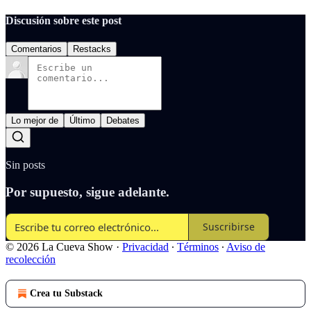
Discusión sobre este post
Comentarios
Restacks
Lo mejor de
Último
Debates
Sin posts
Por supuesto, sigue adelante.
Suscribirse
© 2026 La Cueva Show
·
Privacidad
∙
Términos
∙
Aviso de
recolección
Crea tu Substack